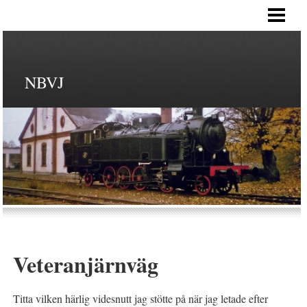
HEM
NBVJ
Veteranjärnväg
Titta vilken härlig videsnutt jag stötte på när jag letade efter