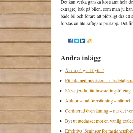
Det kan verka ganska kostsamt hela den
extragrej bak på bilen, som man ju kan
både bil och förare att plötsligt dra e
förstås en lite saftigare prislapp. Det 
Andra inlägg
Är du på g att flytta?
Ett tak med precision – när detaljern
Så väljer du rätt investeringsföretag
Auktoriserad översättning – när och
Certifierad översättning – när det ver
Byt ut utedasset mot en vanlig toalet
Effektiva lösningar för fastighetsförb