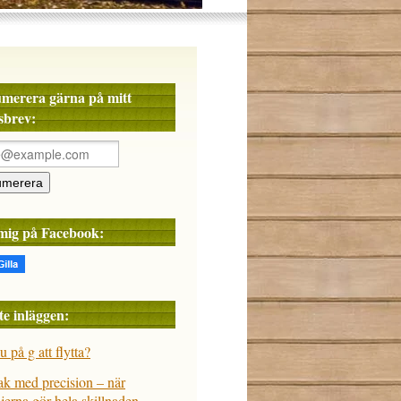
merera gärna på mitt
sbrev:
 mig på Facebook:
te inläggen:
u på g att flytta?
tak med precision – när
ljerna gör hela skillnaden