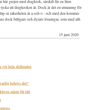
 här grejen med dragkrok, särskilt får en liten
 tycka att dragkroken är. Dock är det en utmaning för
tt släp så säkerheten är a och o - och med den kommer
finns dock billigare och dyrare lösningar, som med allt.
15 juni 2020
a gör hela skillnaden
 varför behövs det?
kligen måste bli rätt
t
ättring