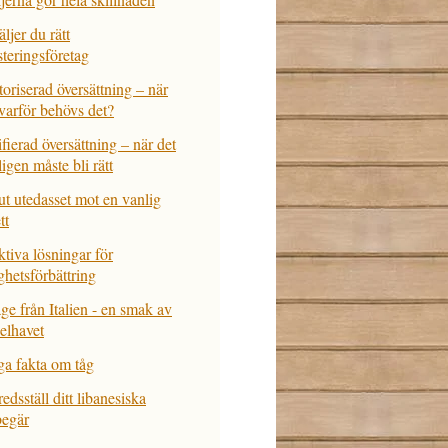
äljer du rätt
steringsföretag
oriserad översättning – när
varför behövs det?
ifierad översättning – när det
ligen måste bli rätt
ut utedasset mot en vanlig
tt
ktiva lösningar för
ighetsförbättring
age från Italien - en smak av
elhavet
ga fakta om tåg
redsställ ditt libanesiska
egär