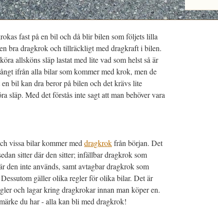
okas fast på en bil och då blir bilen som följets lilla
n bra dragkrok och tillräckligt med dragkraft i bilen.
 köra allsköns släp lastat med lite vad som helst så är
 långt ifrån alla bilar som kommer med krok, men de
en bil kan dra beror på bilen och det krävs lite
ra släp. Med det förstås inte sagt att man behöver vara
 och vissa bilar kommer med
dragkrok
från början. Det
dan sitter där den sitter; infällbar dragkrok som
när den inte används, samt avtagbar dragkrok som
 Dessutom gäller olika regler för olika bilar. Det är
regler och lagar kring dragkrokar innan man köper en.
lmärke du har - alla kan bli med dragkrok!