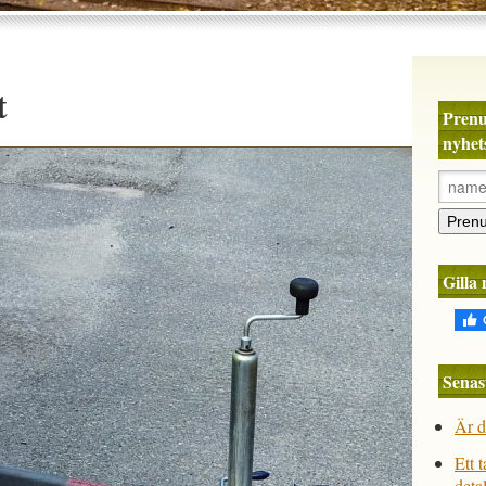
t
Prenu
nyhet
Gilla
Senas
Är d
Ett 
deta