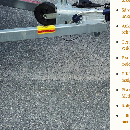
Så v
inve
Aukt
och 
Cert
verk
Byt 
toale
Effe
fast
Pist
Med
Roli
Tillf
matb