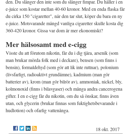
den. Du slänger den inte som du slänger fimpar. Du häller i en
e-juice som kostar mellan 40-60 kronor. Med en enda flaska får
du cirka 150 "cigaretter", när den tar slut, köper du bara en ny
e-juice. Motsvarande mängd vanliga cigaretter skulle kosta dig
360-420 kronor. Gissa var dom är mer ekonomiskt?
Mer hälsosamt med e-cigg
Visste du att förutom nikotin, får du i dig tjära, arsenik (som
man brukar mörda folk med i deckare), bensen (som finns i
bensin), formaldehyd (som gör att lik inte ruttnar), polonium
(livsfarligt, radioaktivt grundämne), kadmium (man gör
batterier av), krom (man gör bilrör av), ammoniak, nickel, bly,
kolmonoxid (finns i bilavgaser) och många andra cancerogena
gifter. I en e-cigg får du nikotin, om du så önskar, finns även
utan, och glycerin (brukar finnas som fuktighetsbevarande i
hudlotion) och ofarlig vattenånga.
18 okt. 2017