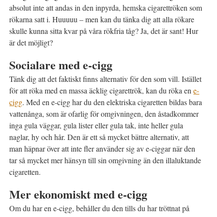
absolut inte att andas in den inpyrda, hemska cigarettröken som
rökarna satt i. Huuuuu – men kan du tänka dig att alla rökare
skulle kunna sitta kvar på våra rökfria tåg? Ja, det är sant! Hur
är det möjligt?
Socialare med e-cigg
Tänk dig att det faktiskt finns alternativ för den som vill. Istället
för att röka med en massa äcklig cigarettrök, kan du röka en
e-
cigg
. Med en e-cigg har du den elektriska cigaretten bildas bara
vattenånga, som är ofarlig för omgivningen, den åstadkommer
inga gula väggar, gula lister eller gula tak, inte heller gula
naglar, hy och hår. Den är ett så mycket bättre alternativ, att
man häpnar över att inte fler använder sig av e-ciggar när den
tar så mycket mer hänsyn till sin omgivning än den illaluktande
cigaretten.
Mer ekonomiskt med e-cigg
Om du har en e-cigg, behåller du den tills du har tröttnat på