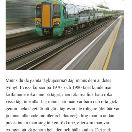
Minns du de gamla tågkupéerna? Jag minns dem alldeles
tydligt. I vissa kupéer på 1970- och 1980-talet kunde man
fortfarande röka inne på tåget, men rökarna fick bara röka i
vissa tåg, inte alla. Jag minns när man var barn och ofta gick
genom hela tåget för att göra tågresan lite roligare (det här var
ju innan alla hade mobiler och datorer), drog man in andan
precis innan man steg in i en rökkupé, eftersom man var
tvungen att gå genom hela den och hålla andan. Det gick