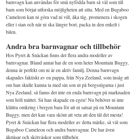
barnvagn kan användas för små nyfödda barn så väl som till
barn som börjat utforska möjligheten att sitta. Med en Bugaboo
Cameleon kan ni göra vad ni vill, åka tåg, promenera i skogen
eller i stan och när ni ska längre bort, packa in den enkelt i
bilen.
Andra bra barnvagnar och tillbehör
Hos Pyret & Snäckan finns det flera andra modeller av
barnvagnar. Bland annat har de en som heter Mountain Buggy,
denna är perfekt om ni är en aktiv familj. Denna barnvagn
skapades faktiskt av en pappa, från Nya Zeeland, som insåg att
om han skulle kunna ta med sin son ut på bergsstigarna i just
Nya Zeeland, så fanns det inte en enda barnvagn på marknaden
som höll måttet. Så han skapade en egen! Nu behöver ni inte
klättra omkring i bergen bara för att ni satsar på en Mountain
Buggy, men det kan vara skönt att veta att den tål det mesta!
Pyret & Snäckan har flera modeller av detta märke, så väl som
Bugaboo Cameleon och andra barnvagnar. De har även
åkpåsar och skötväskor som tillbehör.