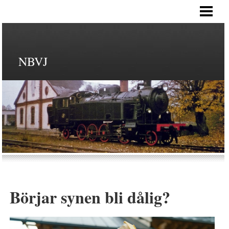
HEM
NBVJ
Börjar synen bli dålig?